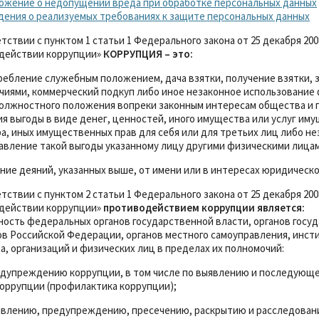
ожение о недопущении вреда при обработке персональных данных
дения о реализуемых требованиях к защите персональных данных
тствии с пунктом 1 статьи 1 Федерального закона от 25 декабря 200
действии коррупции»
КОРРУПЦИЯ – это:
ребление служебным положением, дача взятки, получение взятки,
чиями, коммерческий подкуп либо иное незаконное использование
должностного положения вопреки законным интересам общества и г
я выгоды в виде денег, ценностей, иного имущества или услуг им
а, иных имущественных прав для себя или для третьих лиц либо н
авление такой выгоды указанному лицу другими физическими лица
ие деяний, указанных выше, от имени или в интересах юридическо
тствии с пунктом 2 статьи 1 Федерального закона от 25 декабря 200
действии коррупции»
противодействием коррупции является:
ность федеральных органов государственной власти, органов госу
ов Российской Федерации, органов местного самоуправления, инст
, организаций и физических лиц в пределах их полномочий:
редупреждению коррупции, в том числе по выявлению и последующ
коррупции (профилактика коррупции);
ыявлению, предупреждению, пресечению, раскрытию и расследова