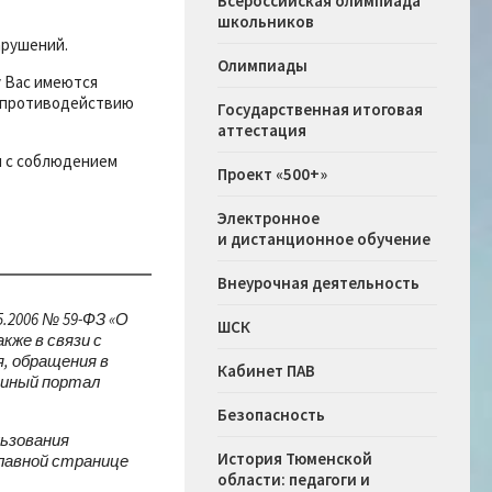
Всероссийская олимпиада
школьников
арушений.
Олимпиады
у Вас имеются
о противодействию
Государственная итоговая
аттестация
я с соблюдением
Проект «500+»
Электронное
и дистанционное обучение
Внеурочная деятельность
.2006 № 59-ФЗ «О
ШСК
кже в связи с
, обращения в
Кабинет ПАВ
диный портал
Безопасность
ьзования
История Тюменской
главной странице
области: педагоги и