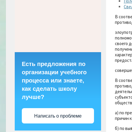
Пол
Све
В соотве
противо
злоупот
полномо
своего 
получени
характер
предост
Есть предложения по
совершен
организации учебного
процесса или знаете,
В соотве
противо
как сделать школу
деятель
лучше?
субъект
общества
а) по п
Написать о проблеме
причин 
б) по в