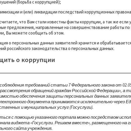
ушений (борьба с коррупцией);
инимизации и (или) ликвидации последствий коррупционных правон
считаете, что Вам стали известны факты коррупции, а так же если 
ные предложения, направленные на совершенствование работы п
ии, Вы можете сообщить об этом.
ция о персональных данных заявителей хранится и обрабатываетс
ий российского законодательства о персональных данных.
щить о коррупции
 соблюдения требований статьи 7 Федерального закона от 02.05
 рассмотрения обращений граждан Российской Федерации», а та
имостью обеспечения защиты персональных данных заявителя
лектронного документа принимаются исключительно через Е
ственных и муниципальных услуг (Госуслуги).
ься с помощью указанного портала можно посредством испол
нала виджета «Госуслуги. Решаем вместе», размещенного на 
ьного сайта учреждения.