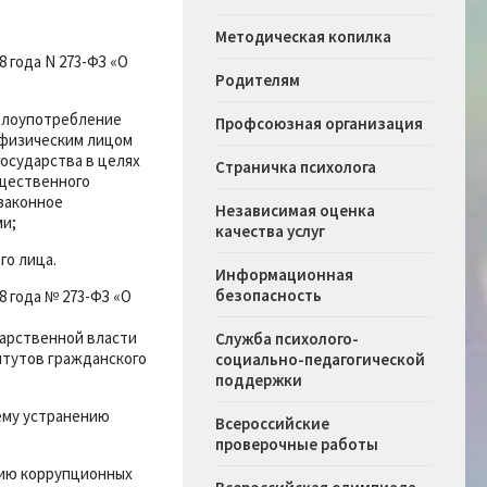
Методическая копилка
8 года N 273-ФЗ «О
Родителям
 злоупотребление
Профсоюзная организация
 физическим лицом
осударства в целях
Страничка психолога
ущественного
езаконное
Независимая оценка
ми;
качества услуг
го лица.
Информационная
безопасность
8 года № 273-ФЗ «О
дарственной власти
Служба психолого-
итутов гражданского
социально-педагогической
поддержки
ему устранению
Всероссийские
проверочные работы
нию коррупционных