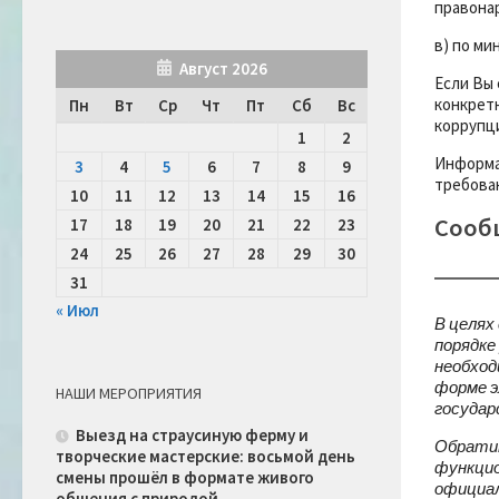
правонар
в) по м
Август 2026
Если Вы 
конкрет
Пн
Вт
Ср
Чт
Пт
Сб
Вс
коррупц
1
2
Информа
3
4
5
6
7
8
9
требован
10
11
12
13
14
15
16
Сооб
17
18
19
20
21
22
23
24
25
26
27
28
29
30
31
« Июл
В целях
порядке
необход
форме э
НАШИ МЕРОПРИЯТИЯ
государ
Выезд на страусиную ферму и
Обратит
творческие мастерские: восьмой день
функцио
смены прошёл в формате живого
официал
общения с природой