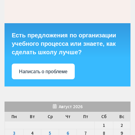
Есть предложения по организации
учебного процесса или знаете, как
сделать школу лучше?
Написать о проблеме
Август 2026
Пн
Вт
Ср
Чт
Пт
Сб
Вс
1
2
3
4
5
6
7
8
9