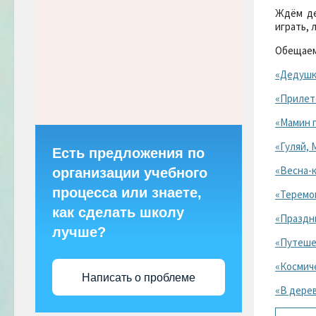
Ждём дет
играть, 
Обещаем
«Дедушка
«Прилете
«Мамин п
«Гуляй, 
Есть предложения по
«Весна-к
организации учебного
процесса или знаете,
«Теремо
как сделать школу
«Праздн
лучше?
«Путеше
«Космич
Написать о проблеме
«В дерев