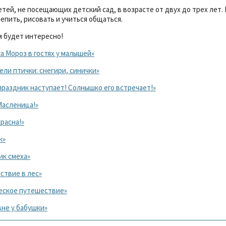
ей, не посещающих детский сад, в возрасте от двух до трех лет.
лепить, рисовать и учиться общаться.
 будет интересно!
 Мороз в гостях у малышей»
ли птички: снегири, синички»
раздник наступает! Солнышко его встречает!»
Масленица!»
расна!»
к»
ик смеха»
ствие в лес»
еское путешествие»
не у бабушки»