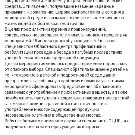
злоупотребление алкоголем, употребление наркотических
средств. Эти явления, получившие название «вредные
привычки», к сожалению, широко распространены сегодня в
молодежной среде и оказывают отрицательное влияние на
жизнь людей любой возрастной группы.
В целях профилактики курения и правонарушений,
совершаемых несовершеннолетними, в гимназии прошел ряд
мероприятий. 19 апреля среди обучающихся 6-7 классов
специалистом Областного центра профилактики и
реабилитации проведена беседа о пагубных последствиях
употребления никотинсодержащей продукции.
Целью мероприятия являлось предостережение подростков
от опасного выбора. Специалист обратила внимание детей на
то, что курение в детской и подростковой среде давно
превратились в глобальную проблему и помогла участникам
мероприятия сформировать представления об опасностях,
связанных с употреблением психоактивных веществ, а также
неизбежность наступления социально-правовых последствий,
в том числе административной ответственности за
употребление никотинсодержащей продукции
несовершеннолетними в общественных местах.
Ребята с большим вниманием слушали специалиста ОЦПР, все
получили ответы на интересующие их вопросы.