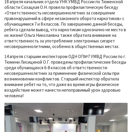
18 апреля начальник отдела УНК УМВД России по Тюменской
области Сохацкая О.Н. провела профилактическую беседу
«Ответственность несовершеннолетних за совершение
правонарушений в сфере незаконного оборота наркотиков» с
обучающимися 7 и 8 классов. По завершению данной беседы,
ребята сделали вывод, что наркотикам однозначно не место в
их жизни! Ольга Николаевна также обратила внимание на
ответственность за употребление электронных сигарет
несовершеннолетними, особенно в общественных местах.
14 апреля старшим инспектором ОДН ОП№7 УМВД России по г.
Тюмени Лисициной О.Г. проведены профилактические беседы
среди обучающихся 6-8 классов об ответственности
несовершеннолетних за применение физической силы при
возникновении конфликтов. Старший инспектор обратила
внимание ребят на то, что даже во время игры физическое
воздействие может нанести непоправимый урон здоровью
человека!