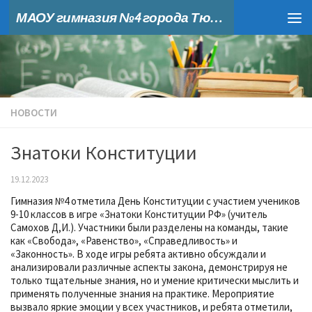
МАОУ гимназия №4 города Тюмени
Skip to content
НОВОСТИ
Знатоки Конституции
19.12.2023
Гимназия №4 отметила День Конституции с участием учеников
9-10 классов в игре «Знатоки Конституции РФ» (учитель
Самохов Д,И.). Участники были разделены на команды, такие
как «Свобода», «Равенство», «Справедливость» и
«Законность». В ходе игры ребята активно обсуждали и
анализировали различные аспекты закона, демонстрируя не
только тщательные знания, но и умение критически мыслить и
применять полученные знания на практике. Мероприятие
вызвало яркие эмоции у всех участников, и ребята отметили,