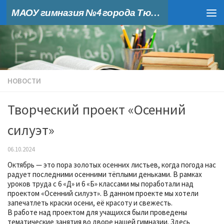
МАОУ гимназия №4 города Тюмени
Skip to content
НОВОСТИ
Творческий проект «Осенний
силуэт»
06.10.2024
Октябрь — это пора золотых осенних листьев, когда погода нас
радует последними осенними тёплыми деньками. В рамках
уроков труда с 6 «Д» и 6 «Б» классами мы поработали над
проектом «Осенний силуэт». В данном проекте мы хотели
запечатлеть краски осени, её красоту и свежесть.
В работе над проектом для учащихся были проведены
тематические занятия во дворе нашей гимназии. Здесь