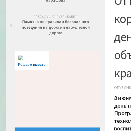
От
марафона
ко
ПРЕДЫДУЩАЯ ПУБЛИКАЦИЯ
Памятка по правилам безопасного
поведения на дороге и на железной
ден
дороге
об
Решаем вместе
кр
ОПУБЛИ
8 июн
день 
Прогр
техно
воспи