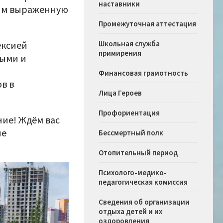
наставники
иям выраженную
Промежуточная аттестация
ексией
Школьная служба
примирения
тыми и
Финансовая грамотность
в в
Лица Героев
Профориентация
ие! Ждём вас
ые
Бессмертный полк
Отопительный период
Психолого-медико-
педагогическая комиссия
Сведения об организации
отдыха детей и их
оздоровления