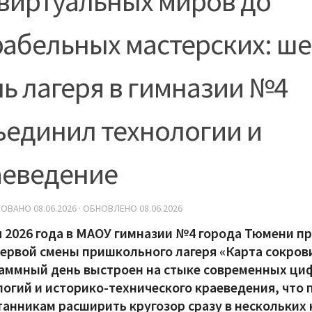
 виртуальных миров до
рабельных мастерских: ш
ь лагеря в гимназии №4
ъединил технологии и
аеведение
КОВАНО
08.06.2026
· ОБНОВЛЕНО
08.06.2026
я 2026 года в МАОУ гимназии №4 города Тюмени п
первой смены пришкольного лагеря «Карта сокро
аммный день выстроен на стыке современных ц
логий и историко-технического краеведения, что
танникам расширить кругозор сразу в нескольких