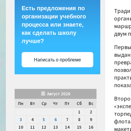
Есть предложения по
Тради
организации учебного
орган
процесса или знаете,
маршр
как сделать школу
двум 
лучше?
Первы
выдан
Написать о проблеме
превр
позво
практ
показа
Август 2026
Второ
Пн
Вт
Ср
Чт
Пт
Сб
Вс
«эксп
1
2
торпе
3
4
5
6
7
8
9
флота
10
11
12
13
14
15
16
макет