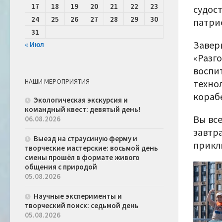
17
18
19
20
21
22
23
судос
24
25
26
27
28
29
30
патри
31
Завер
« Июл
«Разго
воспи
НАШИ МЕРОПРИЯТИЯ
техно
кораб
Экологическая экскурсия и
командный квест: девятый день!
Вы вс
06.08.2026
завтр
Выезд на страусиную ферму и
прикл
творческие мастерские: восьмой день
смены прошёл в формате живого
общения с природой
05.08.2026
Научные эксперименты и
творческий поиск: седьмой день
05.08.2026