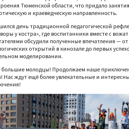
троения Тюменской области, что придало занят
отическую и краеведческую направленность.
шился день традиционной педагогической рефл
воры у костра», где воспитанники вместе с вожа
тателями обсудили полученные впечатления — от
логических открытий в кинозале до первых успехо
ельном моделировании.
е большие молодцы! Продолжаем наше приключен
а! Нас ждут ещё более увлекательные и интересн
ючения!