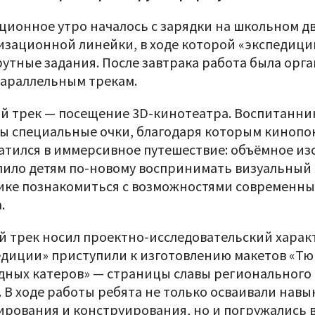
ционное утро началось с зарядки на школьном д
изационной линейки, в ходе которой «экспедици
утные задания. После завтрака работа была орга
параллельным трекам.
й трек — посещение 3D-кинотеатра. Воспитанни
ы специальные очки, благодаря которым кинопо
атился в иммерсивное путешествие: объёмное и
лило детям по-новому воспринимать визуальный 
ике познакомиться с возможностями современны
.
й трек носил проектно-исследовательский характ
едиции» приступили к изготовлению макетов «Т
дных катеров» — страницы славы регионального
. В ходе работы ребята не только осваивали навы
ирования и конструирования, но и погружались 