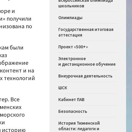
Всероссийская олимпиада
школьников
воре и
и» получили
Олимпиады
низована по
Государственная итоговая
аттестация
кам были
Проект «500+»
каз
Электронное
зображение
и дистанционное обучение
контент и на
Внеурочная деятельность
х технологий
ШСК
ер. Все
Кабинет ПАВ
юменских
Безопасность
 морского
ки
История Тюменской
области: педагоги и
в историю