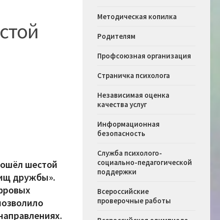
Методическая копилка
естой
Родителям
Профсоюзная организация
Страничка психолога
Независимая оценка
качества услуг
Информационная
безопасность
Служба психолого-
социально-педагогической
рошёл шестой
поддержки
вищ дружбы».
ифровых
Всероссийские
проверочные работы
 позволило
 направлениях.