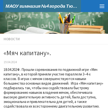
МАОУ гимназия №4 города Тюмени
Skip to content
НОВОСТИ
«Мяч капитану».
19.04.2024
18.04.2024г. Прошли соревнования по подвижной игре «Мяч
капитану», в которой приняли участие параллели 3–4-х
классов. В играх с мячом совершенствуются навыки
большинства основных видов движений. Игра «Мяч капитану»
подбиралась так, чтобы она содействовала быстрому
формированию навыков владения мячом, обеспечивала
высокую двигательную активность детей, была доступна,
эмоциональна и привлекательна для детей, а также
содействовала их всестороннему двигательному развитию.