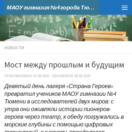
МАОУ гимназия №4 города Тюмени
Skip to content
НОВОСТИ
Мост между прошлым и будущим
ОПУБЛИКОВАНО
07.08.2025
· ОБНОВЛЕНО
08.08.2025
Девятый день лагеря «Страна Героев»
превратил учеников МАОУ гимназии №4
Тюмени в исследователей двух миров: с
утра они оживляли истории пионеров-
героев через театр, к обеду погружались в
морские глубины с помощью цифровых
технологий, а к вечеру, преодолевая