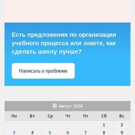
Есть предложения по организации
учебного процесса или знаете, как
сделать школу лучше?
Написать о проблеме
Август 2026
Пн
Вт
Ср
Чт
Пт
Сб
Вс
1
2
3
4
5
6
7
8
9