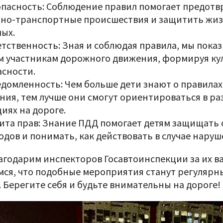
зопасность: Соблюдение правил помогает предотв
но-транспортные происшествия и защитить жиз
лых.
ветственность: Зная и соблюдая правила, мы пок
м участникам дорожного движения, формируя ку
асности.
ведомленность: Чем больше дети знают о правила
ния, тем лучше они смогут ориентироваться в р
иях на дороге.
щита прав: Знание ПДД помогает детям защищать 
дов и понимать, как действовать в случае наруш
агодарим инспекторов Госавтоинспекции за их в
мся, что подобные мероприятия станут регулярн
 Берегите себя и будьте внимательны на дороге!