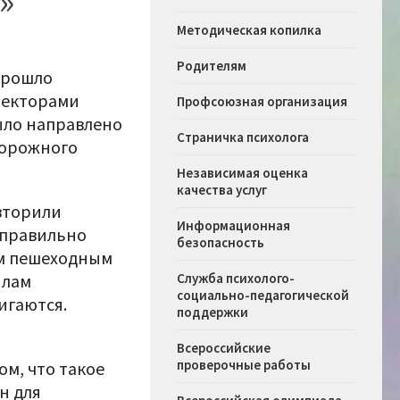
»
Методическая копилка
Родителям
 прошло
пекторами
Профсоюзная организация
ыло направлено
Страничка психолога
дорожного
Независимая оценка
качества услуг
вторили
Информационная
 правильно
безопасность
ым пешеходным
илам
Служба психолого-
социально-педагогической
игаются.
поддержки
Всероссийские
проверочные работы
ом, что такое
н для