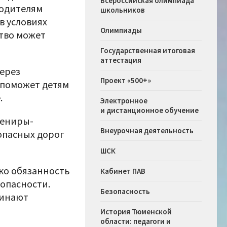
Всероссийская олимпиада
водителям
школьников
в условиях
Олимпиады
ство может
Государственная итоговая
аттестация
через
Проект «500+»
 поможет детям
.
Электронное
и дистанционное обучение
вениры-
Внеурочная деятельность
опасных дорог
ШСК
ко обязанность
Кабинет ПАВ
зопасности.
Безопасность
чинают
История Тюменской
области: педагоги и