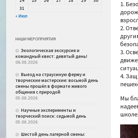
24
25
26
27
28
29
30
1. Бе
31
дорож
« Июл
взрос
2. От
други
НАШИ МЕРОПРИЯТИЯ
безоп
Экологическая экскурсия и
3. Ос
командный квест: девятый день!
движе
06.08.2026
ситуац
Выезд на страусиную ферму и
4. За
творческие мастерские: восьмой день
пешехо
смены прошёл в формате живого
общения с природой
Мы бл
05.08.2026
надее
Научные эксперименты и
школе.
творческий поиск: седьмой день
05.08.2026
Шестой день лагерной смены: