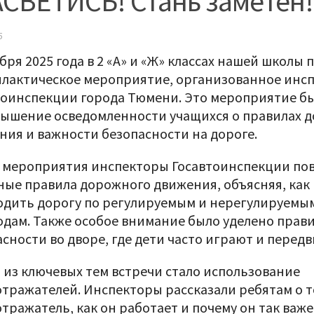
СВЕТИСЬ! Стань заметен!
5
бря 2025 года в 2 «А» и «Ж» классах нашей школы
лактическое мероприятие, организованное инс
тоинспекции города Тюмени. Это мероприятие б
вышение осведомленности учащихся о правилах 
ния и важности безопасности на дороге.
е мероприятия инспекторы Госавтоинспекции по
ные правила дорожного движения, объясняя, как
одить дорогу по регулируемым и нерегулируем
одам. Также особое внимание было уделено прав
сности во дворе, где дети часто играют и передв
 из ключевых тем встречи стало использование
отражателей. Инспекторы рассказали ребятам о т
тражатель, как он работает и почему он так важе