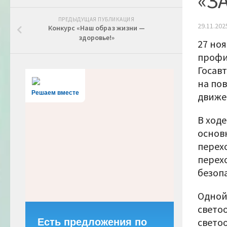
«ЗА
ПРЕДЫДУЩАЯ ПУБЛИКАЦИЯ
29.11.202
Конкурс «Наш образ жизни —
здоровье!»
27 ноя
профи
Госав
на по
Решаем вместе
движе
В ход
основ
перех
перех
безопа
Одной
свето
светоо
Есть предложения по