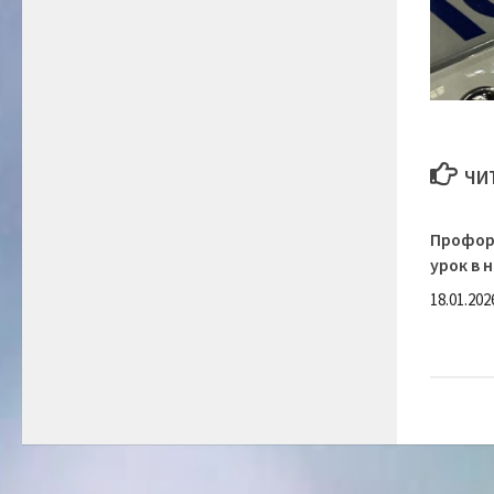
ЧИ
Профор
урок в 
18.01.202