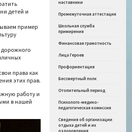
наставники
ратить
ни детей и
Промежуточная аттестация
азываем пример
Школьная служба
примирения
льтуру
Финансовая грамотность
х дорожного
Лица Героев
азличных
Профориентация
свои права как
Бессмертный полк
ения этих прав.
Отопительный период
ажную работу и
ыми в нашей
Психолого-медико-
педагогическая комиссия
Сведения об организации
отдыха детей и их
оздоровления