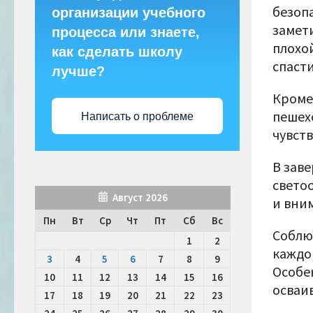
безоп
организации учебного
замет
процесса или знаете,
плохо
как сделать школу
спаст
лучше?
Кроме
пешех
Написать о проблеме
чувств
В зав
свето
Август 2026
и вни
Пн
Вт
Ср
Чт
Пт
Сб
Вс
Соблю
1
2
каждо
3
4
5
6
7
8
9
Особе
10
11
12
13
14
15
16
осваи
17
18
19
20
21
22
23