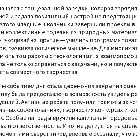
начался с танцевальной зарядки, которая заряди
ией и задала позитивный настрой на предстоящи
 этого младшие школьники завершили проекты в 
ли коллективные поделки из природных материал
ы экодизайна, другие — учились программирова
ов, развивая логическое мышление. Для многих э
м опытом работы с технологиями, а взаимопомощ
а не только справиться с задачами, но и почувст
сть совместного творчества.
ым событием дня стала церемония закрытия смен
нику была предоставлена возможность увидеть р
усилий. Активные ребята получили грамоты за ус
ивных соревнованиях, творческих конкурсах и к
ах. Особые награды вручили капитанам городов з
ва и ответственность. Многие дети, стоя на сцен
исментами сверстников, впервые осознали, что и