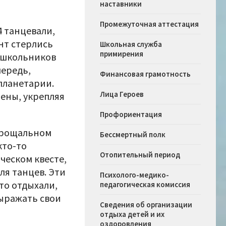
наставники
Промежуточная аттестация
 танцевали,
нт стерлись
Школьная служба
примирения
 школьников
чередь,
Финансовая грамотность
планетарии.
Лица Героев
ены, укрепляя
Профориентация
 прощальном
Бессмертный полк
кто-то
Отопительный период
ческом квесте,
ля танцев. Эти
Психолого-медико-
то отдыхали,
педагогическая комиссия
выражать свои
Сведения об организации
отдыха детей и их
оздоровления