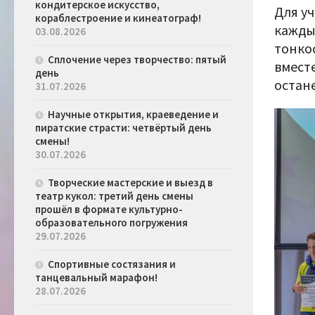
кондитерское искусство,
Для у
кораблестроение и кинеатограф!
кажды
03.08.2026
тонко
Сплочение через творчество: пятый
вместе
день
остане
31.07.2026
Научные открытия, краеведение и
пиратские страсти: четвёртый день
смены!
30.07.2026
Творческие мастерские и выезд в
театр кукол: третий день смены
прошёл в формате культурно-
образовательного погружения
29.07.2026
Спортивные состязания и
танцевальный марафон!
28.07.2026