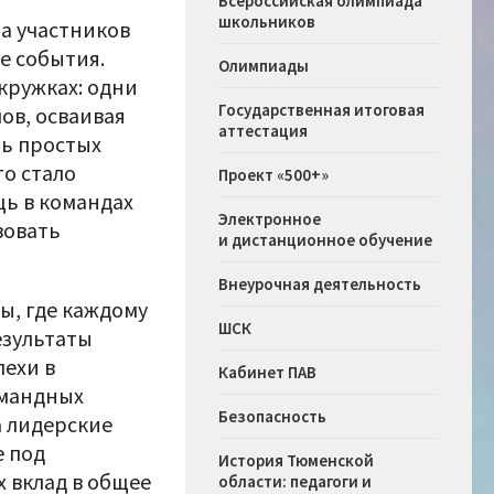
Всероссийская олимпиада
школьников
ла участников
е события.
Олимпиады
кружках: одни
Государственная итоговая
ов, осваивая
аттестация
ть простых
то стало
Проект «500+»
ь в командах
Электронное
вовать
и дистанционное обучение
Внеурочная деятельность
ы, где каждому
ШСК
езультаты
пехи в
Кабинет ПАВ
омандных
Безопасность
а лидерские
е под
История Тюменской
х вклад в общее
области: педагоги и