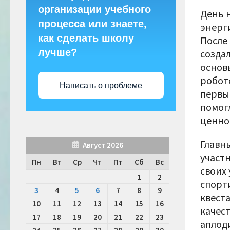
организации учебного
День 
процесса или знаете,
энерг
как сделать школу
После
лучше?
созда
основ
робот
Написать о проблеме
первы
помогл
ценно
Главн
Август 2026
участ
Пн
Вт
Ср
Чт
Пт
Сб
Вс
своих 
1
2
спорт
3
4
5
6
7
8
9
квест
10
11
12
13
14
15
16
качест
17
18
19
20
21
22
23
аплод