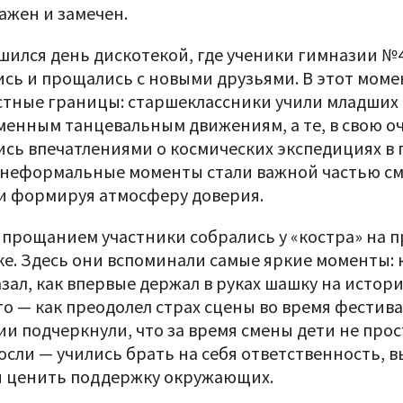
ажен и замечен.
шился день дискотекой, где ученики гимназии №4
ись и прощались с новыми друзьями. В этот моме
стные границы: старшеклассники учили младших
менным танцевальным движениям, а те, в свою о
ись впечатлениями о космических экспедициях в 
 неформальные моменты стали важной частью см
 и формируя атмосферу доверия.
 прощанием участники собрались у «костра» на
ке. Здесь они вспоминали самые яркие моменты: 
зал, как впервые держал в руках шашку на истори
то — как преодолел страх сцены во время фестива
ии подчеркнули, что за время смены дети не прос
осли — учились брать на себя ответственность, 
и ценить поддержку окружающих.