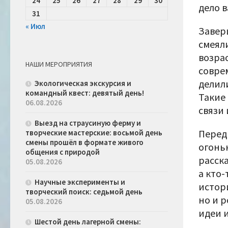
24
25
26
27
28
29
30
дело в
31
« Июл
Завер
смеял
возра
НАШИ МЕРОПРИЯТИЯ
совре
делил
Экологическая экскурсия и
командный квест: девятый день!
Такие
06.08.2026
связи
Выезд на страусиную ферму и
Перед
творческие мастерские: восьмой день
смены прошёл в формате живого
огонь
общения с природой
расска
05.08.2026
а кто-
Научные эксперименты и
истор
творческий поиск: седьмой день
но и р
05.08.2026
идеи 
Шестой день лагерной смены: