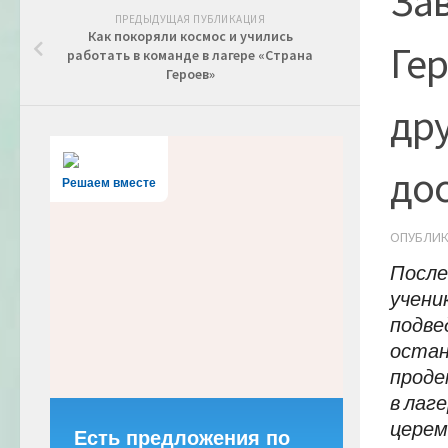
За
ПРЕДЫДУЩАЯ ПУБЛИКАЦИЯ
Как покоряли космос и учились
Гер
работать в команде в лагере «Страна
Героев»
дру
до
Решаем вместе
ОПУБЛИ
После
учени
подве
остан
проде
в лаг
церем
Есть предложения по