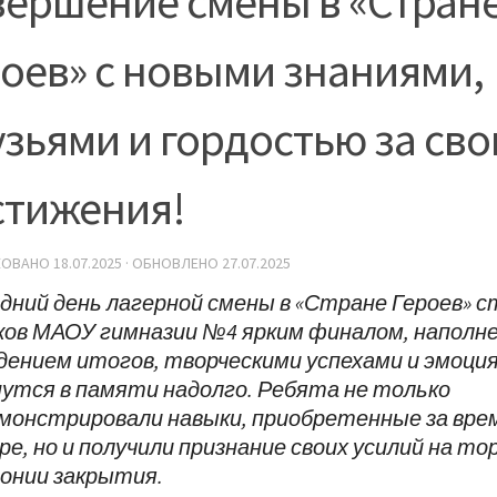
вершение смены в «Стран
оев» с новыми знаниями,
зьями и гордостью за сво
стижения!
КОВАНО
18.07.2025
· ОБНОВЛЕНО
27.07.2025
дний день лагерной смены в «Стране Героев» с
ков МАОУ гимназии №4 ярким финалом, наполн
дением итогов, творческими успехами и эмоци
утся в памяти надолго. Ребята не только
монстрировали навыки, приобретенные за вре
ере, но и получили признание своих усилий на 
онии закрытия.