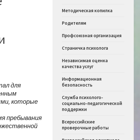
е
Методическая копилка
Родителям
и
Профсоюзная организация
Страничка психолога
Независимая оценка
качества услуг
Информационная
тал для
безопасность
енным
Служба психолого-
ями, которые
социально-педагогической
поддержки
мя пребывания
Всероссийские
торжественной
проверочные работы