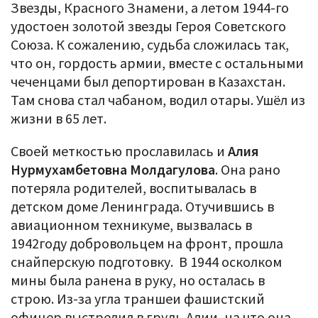
Звезды, Красного Знамени, а летом 1944-го
удостоен золотой звезды Героя Советского
Союза. К сожалению, судьба сложилась так,
что он, гордость армии, вместе с остальными
чеченцами был депортирован в Казахстан.
Там снова стал чабаном, водил отары. Ушёл из
жизни в 65 лет.
Своей меткостью прославилась и
Алия
Нурмухамбетовна Молдагулова
. Она рано
потеряла родителей, воспитывалась в
детском доме Ленинграда. Отучившись в
авиационном техникуме, вызвалась в
1942году добровольцем на фронт, прошла
снайперскую подготовку. В 1944 осколком
мины была ранена в руку, но осталась в
строю. Из-за угла траншеи фашистский
офицер выстрелил в грудь Алии, на что она