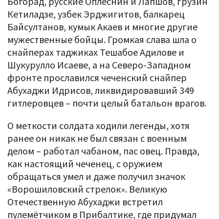
Богорад, русские Оплеснин и Лапшов, грузин
Кетиладзе, узбек Эрджигитов, балкарец
Байсултанов, кумык Акаев и многие другие
мужественные бойцы. Громкая слава шла о
снайперах таджиках Тешабое Адилове и
Шукурулло Исаеве, а на Северо-Западном
фронте прославился чеченский снайпер
Абухаджи Идрисов, ликвидировавший 349
гитлеровцев – почти целый батальон врагов.
О меткости солдата ходили легенды, хотя
ранее он никак не был связан с военным
делом – работал чабаном, пас овец. Правда,
как настоящий чеченец, с оружием
обращаться умел и даже получил значок
«Ворошиловский стрелок». Великую
Отечественную Абухаджи встретил
пулемётчиком в Прибалтике, где придумал