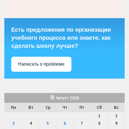
Есть предложения по организации
учебного процесса или знаете, как
сделать школу лучше?
Написать о проблеме
Август 2026
Пн
Вт
Ср
Чт
Пт
Сб
Вс
1
2
3
4
5
6
7
8
9