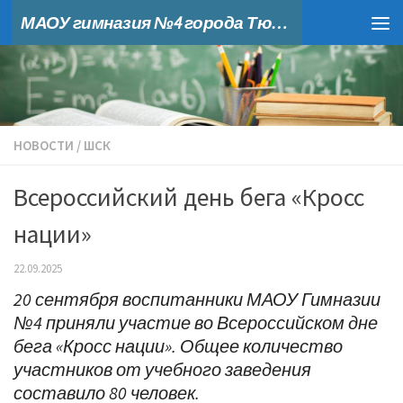
МАОУ гимназия №4 города Тюмени
Skip to content
НОВОСТИ
/
ШСК
Всероссийский день бега «Кросс
нации»
22.09.2025
20 сентября воспитанники МАОУ Гимназии
№4 приняли участие во Всероссийском дне
бега «Кросс нации». Общее количество
участников от учебного заведения
составило 80 человек.