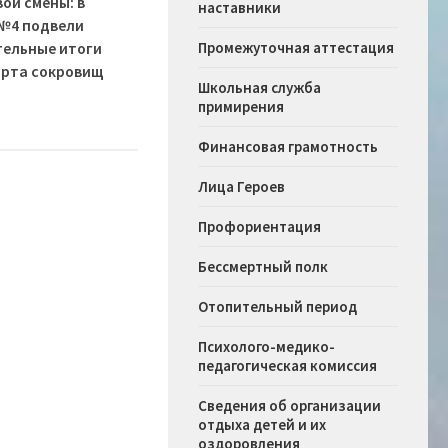
вой смены: в
наставники
№4 подвели
ельные итоги
Промежуточная аттестация
арта сокровищ
Школьная служба
примирения
Финансовая грамотность
Лица Героев
Профориентация
Бессмертный полк
Отопительный период
Психолого-медико-
педагогическая комиссия
Сведения об организации
отдыха детей и их
оздоровления