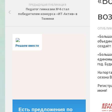
«Б
ПРЕДЫДУЩАЯ ПУБЛИКАЦИЯ
Педагог гимназии №4 стал
во
победителем конкурса «ИТ-Актив» в
Тюмени
ОПУБЛИ
«Большая
объединя
создаёт 
Решаем вместе
«Большая
единомы
год. Будь
На порт
сезона В
Регистра
июня!
Есть предложения по