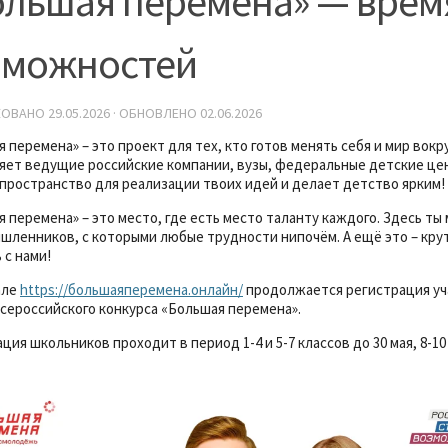
ольшая перемена» — врем
зможностей
КОВАНО
29.05.2026
· ОБНОВЛЕНО
02.06.2026
 перемена» – это проект для тех, кто готов менять себя и мир вокр
ет ведущие российские компании, вузы, федеральные детские цен
пространство для реализации твоих идей и делает детство ярким!
 перемена» – это место, где есть место таланту каждого. Здесь т
шленников, с которыми любые трудности нипочём. А ещё это – кру
 с нами!
але
https://большаяперемена.онлайн/
продолжается регистрация уч
сероссийского конкурса «Большая перемена».
ция школьников проходит в период 1-4 и 5-7 классов до 30 мая, 8-10