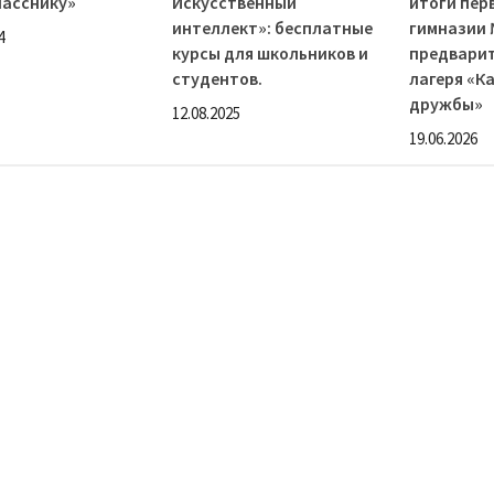
ласснику»
Искусственный
итоги пер
интеллект»: бесплатные
гимназии 
4
курсы для школьников и
предварит
студентов.
лагеря «К
дружбы»
12.08.2025
19.06.2026