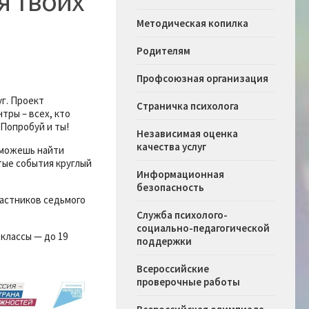
я твоих
Методическая копилка
Родителям
Профсоюзная организация
уг. Проект
Страничка психолога
тры – всех, кто
 Попробуй и ты!
Независимая оценка
качества услуг
ы можешь найти
тые события круглый
Информационная
безопасность
астников седьмого
Служба психолого-
социально-педагогической
 классы — до 19
поддержки
Всероссийские
проверочные работы